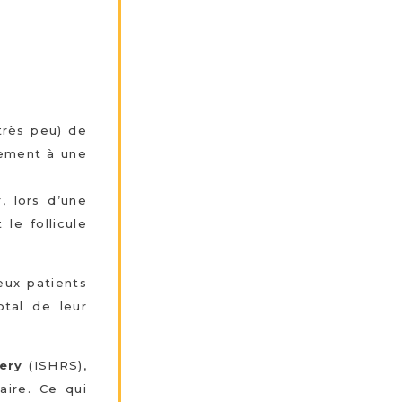
très peu) de
rement à une
, lors d’une
 le follicule
eux patients
tal de leur
ery
(ISHRS),
aire. Ce qui