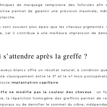
chniques de marquage temporaire des follicules afin 
pertise permet de garantir une précision maximale, m
blanche.
s
sont souvent plus épais que les cheveux pigmentés.
, car il contribue à une meilleure impression de dens
 s’attendre après la greffe ?
eveux blancs offre un résultat naturel, à condition que
e classiquement entre le 3ᵉ et le 4ᵉ mois postopérato
 toute
implantation capillaire
.
effe ne modifie pas la couleur des cheveux
: un fo
he, la répartition homogène des greffons permet de re
emporaux ou de densifier le sommet du crâne, indépend