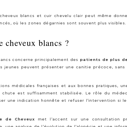
e cheveux blancs et cuir chevelu clair peut même donn
ncés, où les zones dégarnies sont souvent plus visibles.
de cheveux blancs ?
 blancs concerne principalement des
patients de plus d
s jeunes peuvent présenter une canitie précoce, sans
ons médicales françaises et aux bonnes pratiques, u
 chute est suffisamment stabilisée. Le rôle du médec
ser une indication honnête et refuser l’intervention si l
fe de Cheveux
met l’accent sur une consultation pr
re, une analyse de l’évolution de l’alopécie et une infor