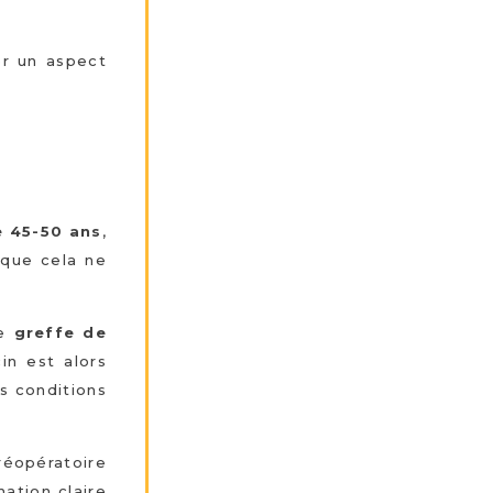
er un aspect
e 45-50 ans
,
 que cela ne
ne
greffe de
in est alors
es conditions
éopératoire
mation claire