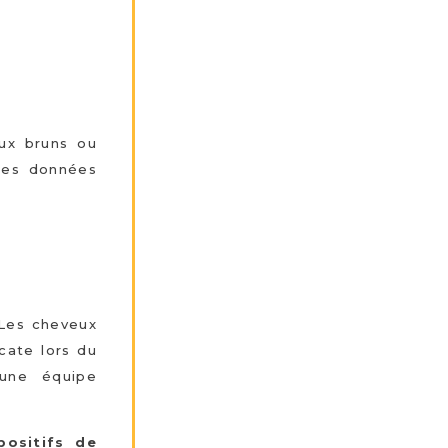
ux bruns ou
 les données
 Les cheveux
icate lors du
 une équipe
positifs de