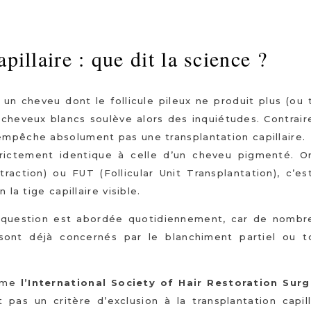
pillaire : que dit la science ?
 un cheveu dont le follicule pileux ne produit plus (ou 
cheveux blancs soulève alors des inquiétudes. Contrai
empêche absolument pas une transplantation capillaire.
strictement identique à celle d’un cheveu pigmenté. Or
raction) ou FUT (Follicular Unit Transplantation), c’est
la tige capillaire visible.
 question est abordée quotidiennement, car de nombr
ont déjà concernés par le blanchiment partiel ou to
omme
l’International Society of Hair Restoration Surg
pas un critère d’exclusion à la transplantation capill