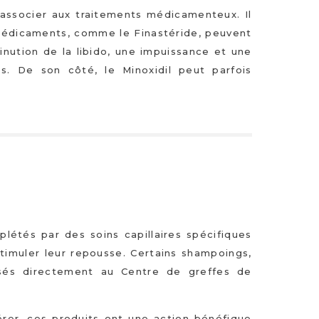
à associer aux traitements médicamenteux. Il
 médicaments, comme le Finastéride, peuvent
inution de la libido, une impuissance et une
s. De son côté, le Minoxidil peut parfois
étés par des soins capillaires spécifiques
timuler leur repousse. Certains shampoings,
osés directement au Centre de greffes de
érer, ces produits ont une action bénéfique