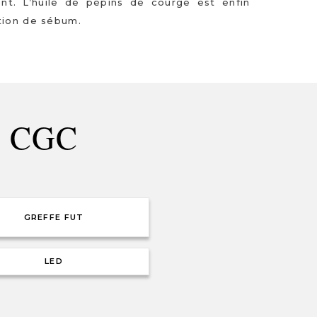
t. L’huile de pépins de courge est enfin
ction de sébum.
du CGC
GREFFE FUT
LED