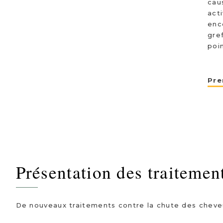
cau
act
enc
gre
poin
Pre
Présentation des traitemen
De nouveaux traitements contre la chute des cheveu